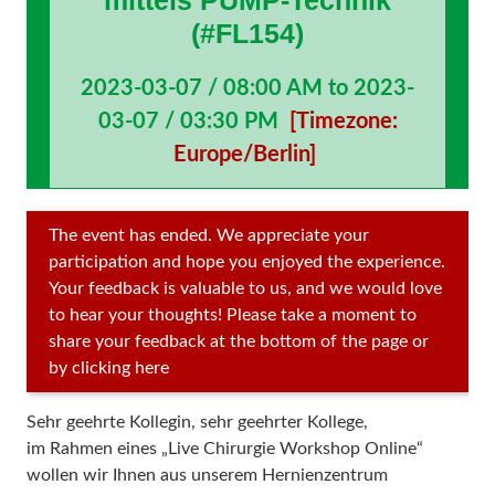
mittels PUMP-Technik
(#FL154)
2023-03-07 / 08:00 AM to 2023-
03-07 / 03:30 PM
[Timezone:
Europe/Berlin]
The event has ended. We appreciate your
participation and hope you enjoyed the experience.
Your feedback is valuable to us, and we would love
to hear your thoughts! Please take a moment to
share your feedback at the bottom of the page or
by clicking here
Sehr geehrte Kollegin, sehr geehrter Kollege,
im Rahmen eines „Live Chirurgie Workshop Online“
wollen wir Ihnen aus unserem Hernienzentrum