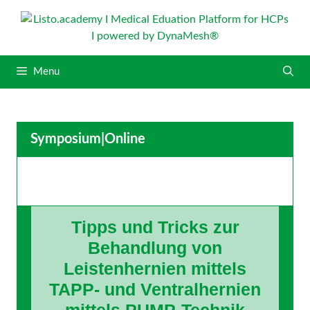
S
k
i
p
Menu
t
o
c
o
Symposium
|
Online
n
t
e
n
t
Tipps und Tricks zur
Behandlung von
Leistenhernien mittels
TAPP- und Ventralhernien