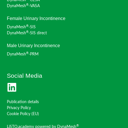
DynaMesh
-CESA
®
DynaMesh
-VASA
Female Urinary Incontinence
®
DynaMesh
-SIS
®
DynaMesh
-SIS direct
Male Urinary Incontinence
®
DynaMesh
-PRM
Social Media
Publication details
Privacy Policy
Cookie Policy (EU)
®
LiSTO.academy powered by DynaMesh